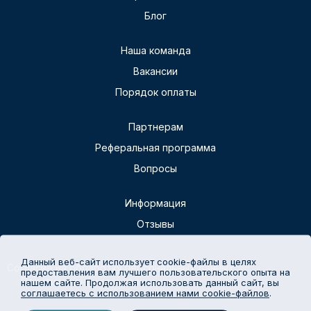
Блог
Наша команда
Вакансии
Порядок оплаты
Партнерам
Реферальная программа
Вопросы
Информация
Отзывы
Данный веб-сайт использует cookie-файлы в целях
Согласие на обработку персональных данных
предоставления вам лучшего пользовательского опыта на
Политика конфиденциальности
нашем сайте. Продолжая использовать данный сайт, вы
соглашаетесь с использованием нами cookie-файлов
.