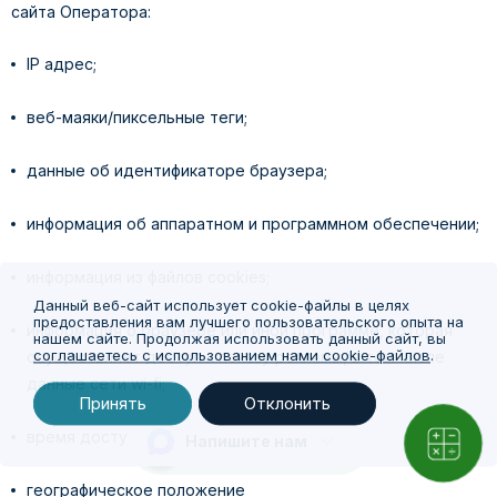
сайта Оператора:
IP адрес;
веб-маяки/пиксельные теги;
данные об идентификаторе браузера;
информация об аппаратном и программном обеспечении;
информация из файлов cookies;
Данный веб-сайт использует cookie-файлы в целях
предоставления вам лучшего пользовательского опыта на
информация о браузере или иной программе, которая
нашем сайте. Продолжая использовать данный сайт, вы
соглашаетесь с использованием нами cookie-файлов
.
осуществляет доступ к показу рекламы, в том числе
данные сети wi-fi;
Принять
Отклонить
время доступа;
Напишите нам
географическое положение