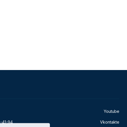
Youtube
5-41-94
Vkontakte