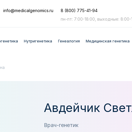
info
@medicalgenomics.ru
8 (800) 775-41-94
пн-пт: 7:00-18:00, выходные: 8:00-
огенетика
Нутригенетика
Генеалогия
Медицинская генетика
на
Авдейчик Свет
Врач-генетик