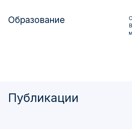
Образование
О
В
м
Публикации