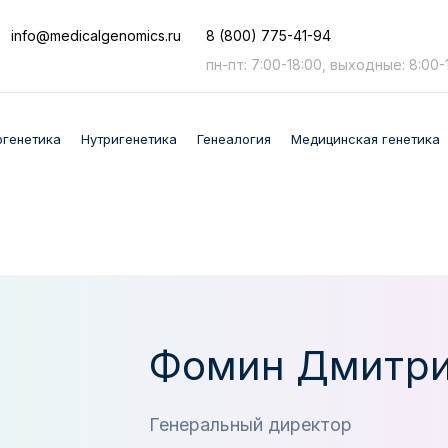
info
@medicalgenomics.ru
8 (800) 775-41-94
пн-пт: 7:00-18:00, выходные: 8:00-
огенетика
Нутригенетика
Генеалогия
Медицинская генетика
Фомин Дмитри
Генеральный директор