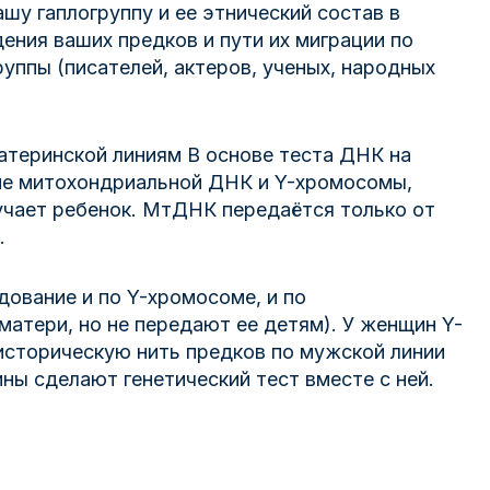
у гаплогруппу и ее этнический состав в
ния ваших предков и пути их миграции по
уппы (писателей, актеров, ученых, народных
атеринской линиям В основе теста ДНК на
ие митохондриальной ДНК и Y-хромосомы,
учает ребенок. МтДНК передаётся только от
.
ование и по Y-хромосоме, и по
атери, но не передают ее детям). У женщин Y-
историческую нить предков по мужской линии
ны сделают генетический тест вместе с ней.