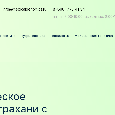
info
@medicalgenomics.ru
8 (800) 775-41-94
пн-пт: 7:00-18:00, выходные: 8:00-
огенетика
Нутригенетика
Генеалогия
Медицинская генетика
еское
трахани с