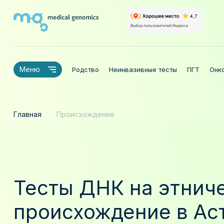
Меню
Родство
Неинвазивные тесты
ПГТ
Онк
Главная
Происхождение
Тесты ДНК на этнич
происхождение в Ас