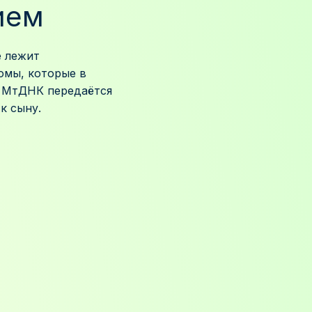
ием
е лежит
омы, которые в
. МтДНК передаётся
к сыну.